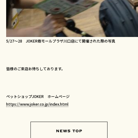
5/27～28 JOKER樹モールプラザ川口店にて開催された際の写真
皆様のご来店お待ちしております。
ペットショップJOKER ホームページ
https://www.joker.co.jp/index.html